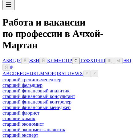
Работа и вакансии
по профессии в Ачхой-
Мартан
А
Б
В
Г
Д
Е
Ж
З
И
К
Л
М
Н
О
П
Р
Т
У
Ф
Х
Ц
Ч
Ш
Э
Ю
Ё
Й
С
Щ
Ы
#
Я
A
B
C
D
E
F
G
H
I
J
K
L
M
N
O
P
Q
R
S
T
U
V
W
X
Y
Z
старший тренинг-менеджер
старший фельдшер
старший финансовый аналитик
старший финансовый консультант
старший финансовый контролер
старший финансовый менеджер
старший флорист
старший химик
старший экономист
старший экономист-аналитик
старший эксперт