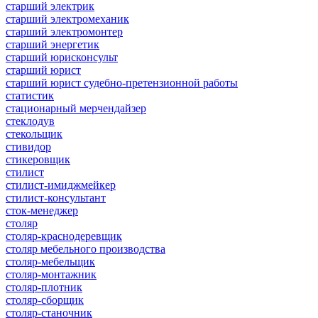
старший электрик
старший электромеханик
старший электромонтер
старший энергетик
старший юрисконсульт
старший юрист
старший юрист судебно-претензионной работы
статистик
стационарный мерчендайзер
стеклодув
стекольщик
стивидор
стикеровщик
стилист
стилист-имиджмейкер
стилист-консультант
сток-менеджер
столяр
столяр-краснодеревщик
столяр мебельного производства
столяр-мебельщик
столяр-монтажник
столяр-плотник
столяр-сборщик
столяр-станочник