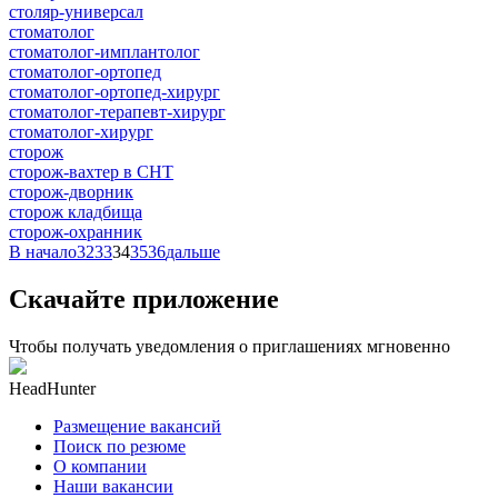
столяр-универсал
стоматолог
стоматолог-имплантолог
стоматолог-ортопед
стоматолог-ортопед-хирург
стоматолог-терапевт-хирург
стоматолог-хирург
сторож
сторож-вахтер в СНТ
сторож-дворник
сторож кладбища
сторож-охранник
В начало
32
33
34
35
36
дальше
Скачайте приложение
Чтобы получать уведомления о приглашениях мгновенно
HeadHunter
Размещение вакансий
Поиск по резюме
О компании
Наши вакансии