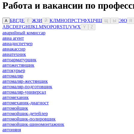
Работа и вакансии по профес
Б
В
Г
Д
Е
Ж
З
И
К
Л
М
Н
О
П
Р
С
Т
У
Ф
Х
Ц
Ч
Ш
Э
Ю
А
Ё
Й
Щ
Ы
Я
A
B
C
D
E
F
G
H
I
J
K
L
M
N
O
P
Q
R
S
T
U
V
W
X
Y
Z
аварийный комиссар
авиа агент
авиадиспетчер
авиакассир
авиатехник
автоарматурщик
автожестянщик
автокурьер
автомаляр
автомаляр-жестянщик
автомаляр-подготовщик
автомаляр-универсал
автомеханик
автомеханик-диагност
автомойщик
автомойщик-детейлер
автомойщик-полировщик
автомойщик-шиномонтажник
автоняня