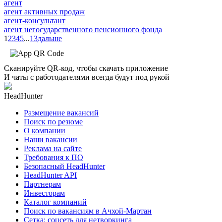
агент
агент активных продаж
агент-консультант
агент негосударственного пенсионного фонда
1
2
3
4
5
...
13
дальше
Сканируйте QR-код, чтобы скачать приложение
И чаты с работодателями всегда будут под рукой
HeadHunter
Размещение вакансий
Поиск по резюме
О компании
Наши вакансии
Реклама на сайте
Требования к ПО
Безопасный HeadHunter
HeadHunter API
Партнерам
Инвесторам
Каталог компаний
Поиск по вакансиям в Ачхой-Мартан
Сетка: соцсеть для нетворкинга