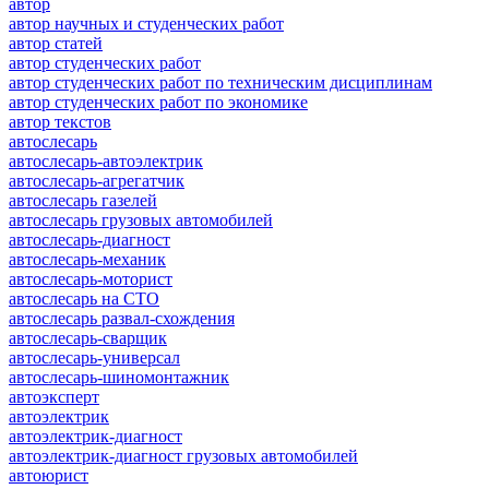
автор
автор научных и студенческих работ
автор статей
автор студенческих работ
автор студенческих работ по техническим дисциплинам
автор студенческих работ по экономике
автор текстов
автослесарь
автослесарь-автоэлектрик
автослесарь-агрегатчик
автослесарь газелей
автослесарь грузовых автомобилей
автослесарь-диагност
автослесарь-механик
автослесарь-моторист
автослесарь на СТО
автослесарь развал-схождения
автослесарь-сварщик
автослесарь-универсал
автослесарь-шиномонтажник
автоэксперт
автоэлектрик
автоэлектрик-диагност
автоэлектрик-диагност грузовых автомобилей
автоюрист