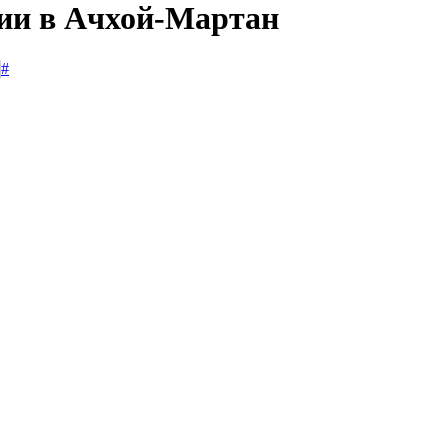
сии в Ачхой-Мартан
#