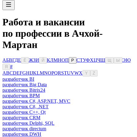
Работа и вакансии
по профессии в Ачхой-
Мартан
А
Б
В
Г
Д
Е
Ж
З
И
К
Л
М
Н
О
П
С
Т
У
Ф
Х
Ц
Ч
Ш
Э
Ю
Ё
Й
Р
Щ
Ы
#
Я
A
B
C
D
E
F
G
H
I
J
K
L
M
N
O
P
Q
R
S
T
U
V
W
X
Y
Z
разработчик BI
разработчик Big Data
разработчик Bitrix24
разработчик BPM
разработчик C#, ASP.NET, MVC
разработчик C#, .NET
разработчик C++, Qt
разработчик CRM
разработчик Delphi, SQL
разработчик directum
разработчик DWH