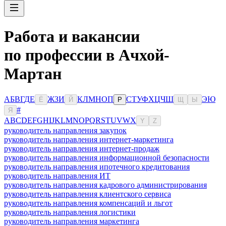
Работа и вакансии
по профессии в Ачхой-
Мартан
А
Б
В
Г
Д
Е
Ж
З
И
К
Л
М
Н
О
П
С
Т
У
Ф
Х
Ц
Ч
Ш
Э
Ю
Ё
Й
Р
Щ
Ы
#
Я
A
B
C
D
E
F
G
H
I
J
K
L
M
N
O
P
Q
R
S
T
U
V
W
X
Y
Z
руководитель направления закупок
руководитель направления интернет-маркетинга
руководитель направления интернет-продаж
руководитель направления информационной безопасности
руководитель направления ипотечного кредитования
руководитель направления ИТ
руководитель направления кадрового администрирования
руководитель направления клиентского сервиса
руководитель направления компенсаций и льгот
руководитель направления логистики
руководитель направления маркетинга