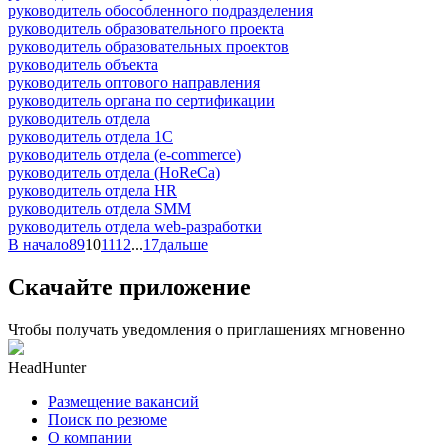
руководитель обособленного подразделения
руководитель образовательного проекта
руководитель образовательных проектов
руководитель объекта
руководитель оптового направления
руководитель органа по сертификации
руководитель отдела
руководитель отдела 1С
руководитель отдела (e-commerce)
руководитель отдела (HoReCa)
руководитель отдела HR
руководитель отдела SMM
руководитель отдела web-разработки
В начало
8
9
10
11
12
...
17
дальше
Скачайте приложение
Чтобы получать уведомления о приглашениях мгновенно
HeadHunter
Размещение вакансий
Поиск по резюме
О компании