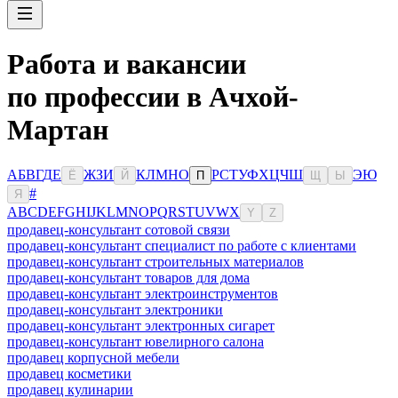
Работа и вакансии
по профессии в Ачхой-
Мартан
А
Б
В
Г
Д
Е
Ж
З
И
К
Л
М
Н
О
Р
С
Т
У
Ф
Х
Ц
Ч
Ш
Э
Ю
Ё
Й
П
Щ
Ы
#
Я
A
B
C
D
E
F
G
H
I
J
K
L
M
N
O
P
Q
R
S
T
U
V
W
X
Y
Z
продавец-консультант сотовой связи
продавец-консультант специалист по работе с клиентами
продавец-консультант строительных материалов
продавец-консультант товаров для дома
продавец-консультант электроинструментов
продавец-консультант электроники
продавец-консультант электронных сигарет
продавец-консультант ювелирного салона
продавец корпусной мебели
продавец косметики
продавец кулинарии