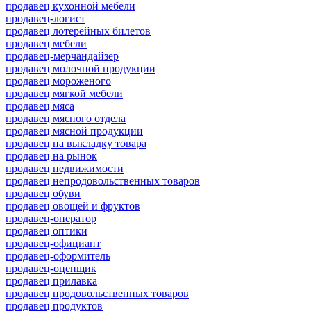
продавец кухонной мебели
продавец-логист
продавец лотерейных билетов
продавец мебели
продавец-мерчандайзер
продавец молочной продукции
продавец мороженого
продавец мягкой мебели
продавец мяса
продавец мясного отдела
продавец мясной продукции
продавец на выкладку товара
продавец на рынок
продавец недвижимости
продавец непродовольственных товаров
продавец обуви
продавец овощей и фруктов
продавец-оператор
продавец оптики
продавец-официант
продавец-оформитель
продавец-оценщик
продавец прилавка
продавец продовольственных товаров
продавец продуктов