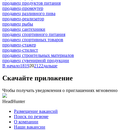
продавец продуктов питания
продавец-промоутер
продавец разливного пива
продавец-реализатор
продавец рыбы
продавец сантехники
продавец спортивного питания
продавец спортивных товаров
продавец-стажер
продавец-стилист
продавец строительных материалов
продавец сувенирной продукции
В начало
18
19
20
21
22
дальше
Скачайте приложение
Чтобы получать уведомления о приглашениях мгновенно
HeadHunter
Размещение вакансий
Поиск по резюме
О компании
Наши вакансии