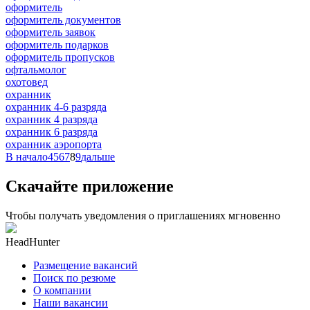
оформитель
оформитель документов
оформитель заявок
оформитель подарков
оформитель пропусков
офтальмолог
охотовед
охранник
охранник 4-6 разряда
охранник 4 разряда
охранник 6 разряда
охранник аэропорта
В начало
4
5
6
7
8
9
дальше
Скачайте приложение
Чтобы получать уведомления о приглашениях мгновенно
HeadHunter
Размещение вакансий
Поиск по резюме
О компании
Наши вакансии