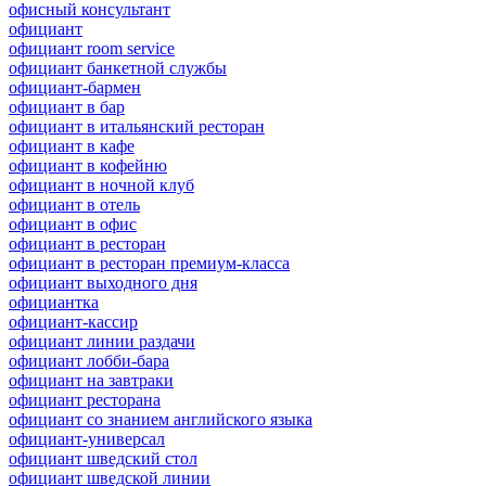
офисный консультант
официант
официант room service
официант банкетной службы
официант-бармен
официант в бар
официант в итальянский ресторан
официант в кафе
официант в кофейню
официант в ночной клуб
официант в отель
официант в офис
официант в ресторан
официант в ресторан премиум-класса
официант выходного дня
официантка
официант-кассир
официант линии раздачи
официант лобби-бара
официант на завтраки
официант ресторана
официант со знанием английского языка
официант-универсал
официант шведский стол
официант шведской линии