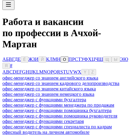
Работа и вакансии
по профессии в Ачхой-
Мартан
А
Б
В
Г
Д
Е
Ж
З
И
К
Л
М
Н
П
Р
С
Т
У
Ф
Х
Ц
Ч
Ш
Э
Ю
Ё
Й
О
Щ
Ы
#
Я
A
B
C
D
E
F
G
H
I
J
K
L
M
N
O
P
Q
R
S
T
U
V
W
X
Y
Z
офис-менеджер со знанием английского языка
офис-менеджер со знанием кадрового делопроизводства
офис-менеджер со знанием китайского языка
офис-менеджер со знанием немецкого языка
офис-менеджер с функциями бухгалтера
офис-менеджер с функциями менеджера по продажам
офис-менеджер с функциями помощника бухгалтера
офис-менеджер с функциями помощника руководителя
офис-менеджер с функциями секретаря
офис-менеджер с функциями специалиста по кадрам
офисный водитель на личном автомобиле