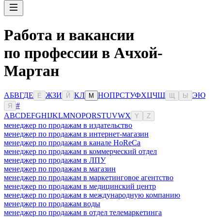
Работа и вакансии
по профессии в Ачхой-
Мартан
А
Б
В
Г
Д
Е
Ж
З
И
К
Л
Н
О
П
Р
С
Т
У
Ф
Х
Ц
Ч
Ш
Э
Ю
Ё
Й
М
Щ
Ы
#
Я
A
B
C
D
E
F
G
H
I
J
K
L
M
N
O
P
Q
R
S
T
U
V
W
X
Y
Z
менеджер по продажам в издательство
менеджер по продажам в интернет-магазин
менеджер по продажам в канале HoReCa
менеджер по продажам в коммерческий отдел
менеджер по продажам в ЛПУ
менеджер по продажам в магазин
менеджер по продажам в маркетинговое агентство
менеджер по продажам в медицинский центр
менеджер по продажам в международную компанию
менеджер по продажам воды
менеджер по продажам в отдел телемаркетинга