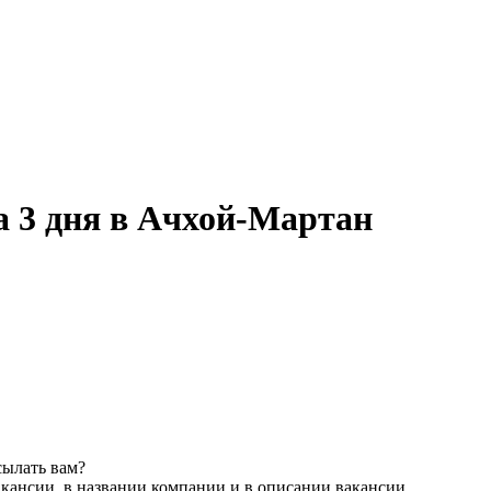
а 3 дня в Ачхой-Мартан
сылать вам?
акансии, в названии компании и в описании вакансии