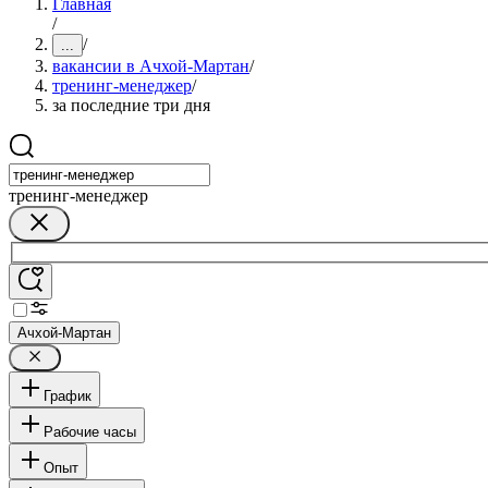
Главная
/
/
...
вакансии в Ачхой-Мартан
/
тренинг-менеджер
/
за последние три дня
тренинг-менеджер
Ачхой-Мартан
График
Рабочие часы
Опыт