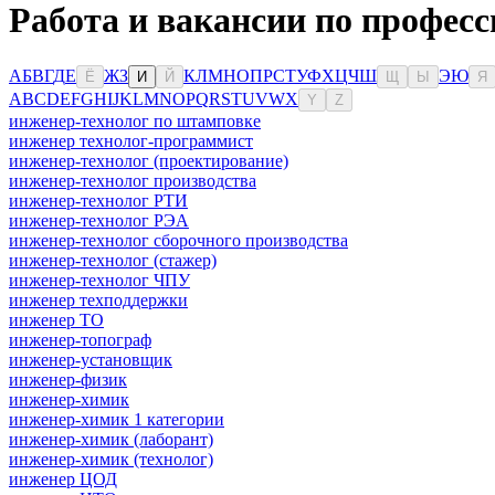
Работа и вакансии по профес
А
Б
В
Г
Д
Е
Ж
З
К
Л
М
Н
О
П
Р
С
Т
У
Ф
Х
Ц
Ч
Ш
Э
Ю
Ё
И
Й
Щ
Ы
Я
A
B
C
D
E
F
G
H
I
J
K
L
M
N
O
P
Q
R
S
T
U
V
W
X
Y
Z
инженер-технолог по штамповке
инженер технолог-программист
инженер-технолог (проектирование)
инженер-технолог производства
инженер-технолог РТИ
инженер-технолог РЭА
инженер-технолог сборочного производства
инженер-технолог (стажер)
инженер-технолог ЧПУ
инженер техподдержки
инженер ТО
инженер-топограф
инженер-установщик
инженер-физик
инженер-химик
инженер-химик 1 категории
инженер-химик (лаборант)
инженер-химик (технолог)
инженер ЦОД