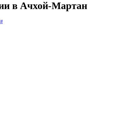
сии в Ачхой-Мартан
#