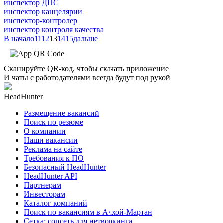
инспектор ДПС
инспектор канцелярии
инспектор-контролер
инспектор контроля качества
В начало
11
12
13
14
15
дальше
Сканируйте QR-код, чтобы скачать приложение
И чаты с работодателями всегда будут под рукой
HeadHunter
Размещение вакансий
Поиск по резюме
О компании
Наши вакансии
Реклама на сайте
Требования к ПО
Безопасный HeadHunter
HeadHunter API
Партнерам
Инвесторам
Каталог компаний
Поиск по вакансиям в Ачхой-Мартан
Сетка: соцсеть для нетворкинга