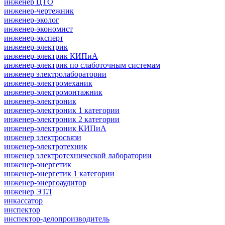
инженер ЦТО
инженер-чертежник
инженер-эколог
инженер-экономист
инженер-эксперт
инженер-электрик
инженер-электрик КИПиА
инженер-электрик по слаботочным системам
инженер электролаборатории
инженер-электромеханик
инженер-электромонтажник
инженер-электроник
инженер-электроник 1 категории
инженер-электроник 2 категории
инженер-электроник КИПиА
инженер электросвязи
инженер-электротехник
инженер электротехнической лаборатории
инженер-энергетик
инженер-энергетик 1 категории
инженер-энергоаудитор
инженер ЭТЛ
инкассатор
инспектор
инспектор-делопроизводитель