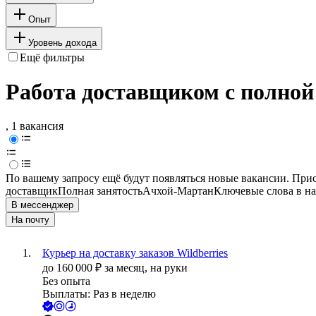
Опыт
Уровень дохода
Ещё фильтры
Работа доставщиком с полной
, 1 вакансия
По вашему запросу ещё будут появляться новые вакансии. При
доставщик
Полная занятость
Ачхой-Мартан
Ключевые слова в на
В мессенджер
На почту
Курьер на доставку заказов Wildberries
до
160 000
₽
за месяц,
на руки
Без опыта
Выплаты: Раз в неделю