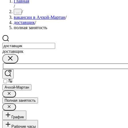
Главная
/
/
...
вакансии в Ачхой-Мартан
/
доставщик
/
полная занятость
доставщик
Ачхой-Мартан
Полная занятость
График
Рабочие часы