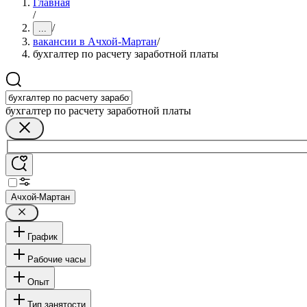
Главная
/
/
...
вакансии в Ачхой-Мартан
/
бухгалтер по расчету заработной платы
бухгалтер по расчету заработной платы
Ачхой-Мартан
График
Рабочие часы
Опыт
Тип занятости