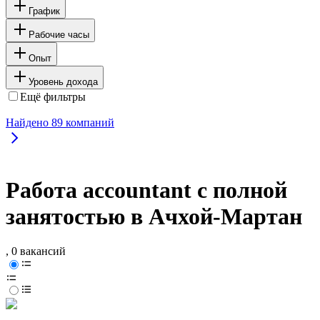
График
Рабочие часы
Опыт
Уровень дохода
Ещё фильтры
Найдено
89
компаний
Работа accountant с полной
занятостью в Ачхой-Мартан
, 0 вакансий