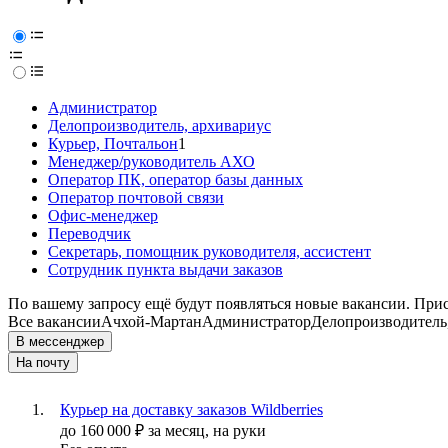
Администратор
Делопроизводитель, архивариус
Курьер, Почтальон
1
Менеджер/руководитель АХО
Оператор ПК, оператор базы данных
Оператор почтовой связи
Офис-менеджер
Переводчик
Секретарь, помощник руководителя, ассистент
Сотрудник пункта выдачи заказов
По вашему запросу ещё будут появляться новые вакансии. При
Все вакансии
Ачхой-Мартан
Администратор
Делопроизводитель
В мессенджер
На почту
Курьер на доставку заказов Wildberries
до
160 000
₽
за месяц,
на руки