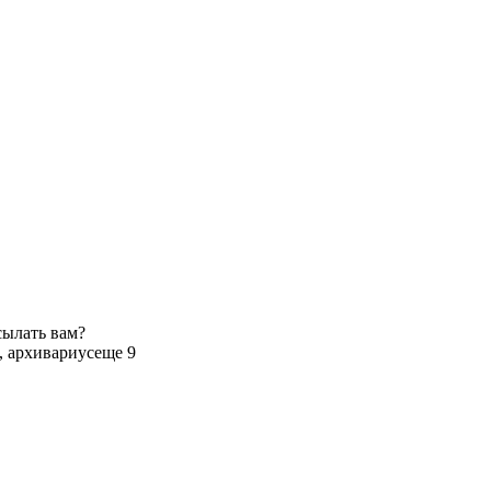
сылать вам?
, архивариус
еще 9