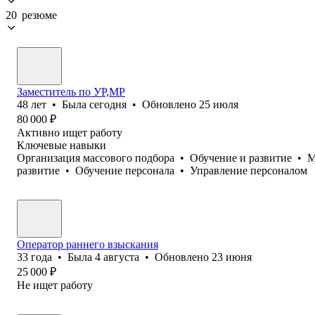
20 резюме
Заместитель по УР,МР
48
лет
•
Была
сегодня
•
Обновлено
25 июля
80 000
₽
Активно ищет работу
Ключевые навыки
Организация массового подбора
•
Обучение и развитие
•
М
развитие
•
Обучение персонала
•
Управление персоналом
Оператор раннего взыскания
33
года
•
Была
4 августа
•
Обновлено
23 июня
25 000
₽
Не ищет работу