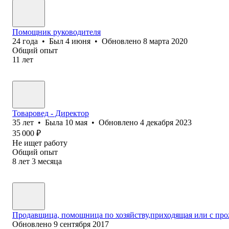
Помощник руководителя
24
года
•
Был
4 июня
•
Обновлено
8 марта 2020
Общий опыт
11
лет
Товаровед - Директор
35
лет
•
Была
10 мая
•
Обновлено
4 декабря 2023
35 000
₽
Не ищет работу
Общий опыт
8
лет
3
месяца
Продавщица, помощница по хозяйству,приходящая или с пр
Обновлено
9 сентября 2017