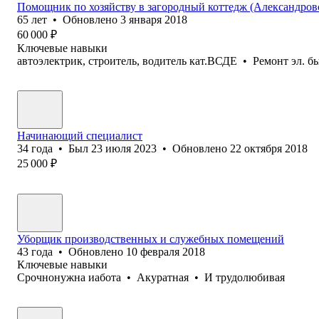
Помощник по хозяйству в загородный коттедж (Александров
65
лет
•
Обновлено
3 января 2018
60 000
₽
Ключевые навыки
автоэлектрик, строитель, водитель кат.ВСДЕ
•
Ремонт эл. б
Начинающий специалист
34
года
•
Был
23 июля 2023
•
Обновлено
22 октября 2018
25 000
₽
Уборщик производственных и служебных помещений
43
года
•
Обновлено
10 февраля 2018
Ключевые навыки
Срочнонужна иабота
•
Акуратная
•
И трудолюбивая