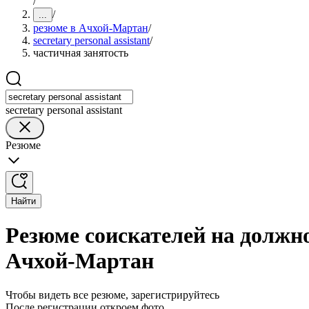
/
/
...
резюме в Ачхой-Мартан
/
secretary personal assistant
/
частичная занятость
secretary personal assistant
Резюме
Найти
Резюме соискателей на должнос
Ачхой-Мартан
Чтобы видеть все резюме, зарегистрируйтесь
После регистрации откроем фото