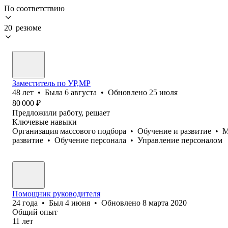
По соответствию
20 резюме
Заместитель по УР,МР
48
лет
•
Была
6 августа
•
Обновлено
25 июля
80 000
₽
Предложили работу, решает
Ключевые навыки
Организация массового подбора
•
Обучение и развитие
•
М
развитие
•
Обучение персонала
•
Управление персоналом
Помощник руководителя
24
года
•
Был
4 июня
•
Обновлено
8 марта 2020
Общий опыт
11
лет