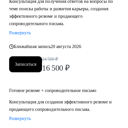
Консультация для получения ответов на вопросы по
теме поиска работы и развития карьеры, создания
Кому могу помочь:
эффективного резюме и продающего
Специалистам и руководителям из следующих сфер:
сопроводительного письма.
• hr
Развернуть
• карьерного консультирования
• продаж
Ближайшая запись
20 августа 2026
• проектного менеджмента
• маркетинга
24 500
₽
Записаться
• аналитики
16 500
₽
• финансов
• закупок
• логистики
Готовое резюме + сопроводительное письмо
• АХО и пр.
Консультация для создания эффективного резюме и
продающего сопроводительного письма.
Я помогу вам, даже если вы:
• несколько лет не работали;
Развернуть
• совсем без опыта работы;