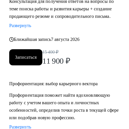
Консультация для получения ответов на вопросы по
HR.
теме поиска работы и развития карьеры + создание
• Провожу профориентацию, чтобы найти работу по
продающего резюме и сопроводительного письма.
любви и она была в кайф и без страданий.
Развернуть
Кому могу помочь:
Ближайшая запись
7 августа 2026
Могу помочь руководителям и специалистам различных
направлений:
15 400
₽
Записаться
• продажи, сопровождение продаж
11 900
₽
• административный персонал
• индустрия красоты, фитнес
• организация мероприятий
Профориентация: выбор карьерного вектора
• туризм, гостеприимство
Профориентация поможет найти вдохновляющую
• закупки, тендеры
работу с учетом вашего опыта и личностных
• логистика, ВЭД
особенностей, определив точки роста в текущей сфере
• маркетинг, PR
или подобрав новую профессию.
• образование
• бухгалтерия
Развернуть