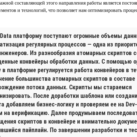
ажной составляющей этого направления работы является постоя
ентов и технологий, что позволяет нам оптимизировать процес
g Data платформу поступают огромные объемы данн
атизация регулярных процессов — одна из приорит
инженеров. Из разнообразия атомарных скриптов 
ценные конвейеры обработки данных. С помощью о
w в платформе регулируется работа конвейеров в те
чение большинства атомарных скриптов в составе 
вождение потока данных. Скрипты мы стараемся
низировать. После доработки шаблона или создани
та добавляем бизнес-логику и проверяем ее на Dev
м на верификацию. Далее продумываем последова
щения скриптов в конвейере и внимательно докум
ившийся пайплайн. По завершении разработки и те