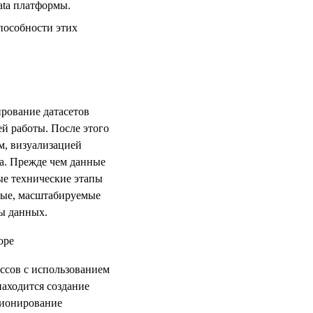
ata платформы.
пособности этих
ирование датасетов
ей работы. После этого
м, визуализацией
а. Прежде чем данные
ые технические этапы
ные, масштабируемые
ы данных.
ссов с использованием
находится создание
ционирование