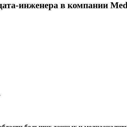
дата-инженера в компании Med
т
 области больших данных и медиааналит