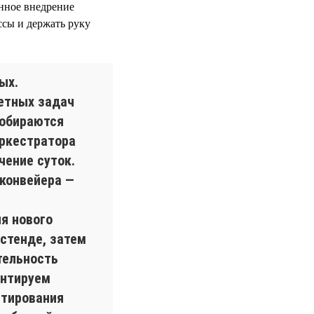
нное внедрение
сы и держать руку
ых.
етных задач
собираются
ркестратора
чение суток.
конвейера —
я нового
-стенде, затем
тельность
ентируем
стирования