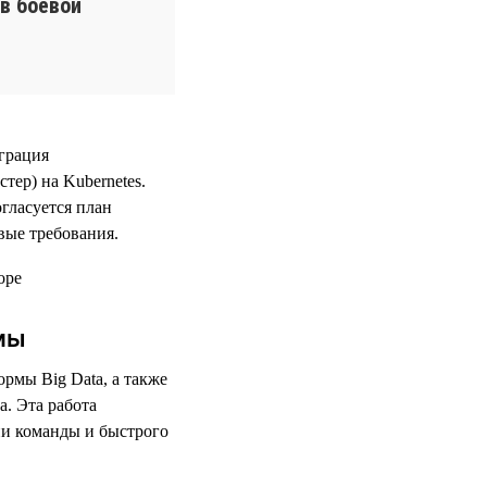
в боевой
грация
тер) на Kubernetes.
гласуется план
вые требования.
мы
рмы Big Data, а также
. Эта работа
ии команды и быстрого