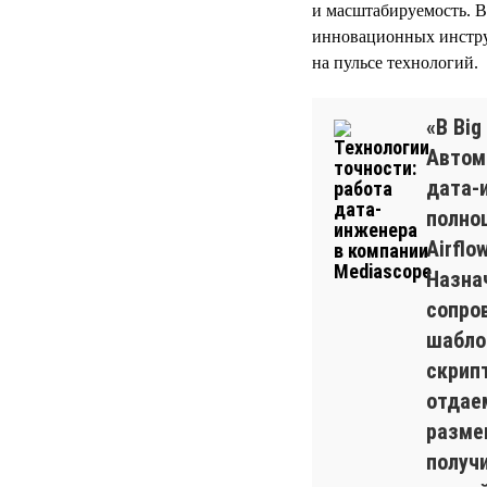
и масштабируемость. В
инновационных инструм
на пульсе технологий.
«В Bi
Автом
дата-
полно
Airflo
Назна
сопро
шабло
скрип
отдае
разме
получ