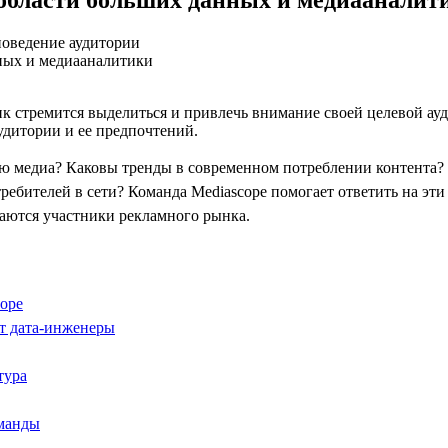
поведение аудитории
к стремится выделиться и привлечь внимание своей целевой ау
удитории и ее предпочтений.
ю медиа? Каковы тренды в современном потреблении контента?
ребителей в сети? Команда Mediascope помогает ответить на эти
аются участники рекламного рынка.
ope
т дата-инженеры
тура
оманды