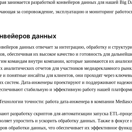
рая занимается разработкой конвейеров данных для нашей Big D
ечающая за сопровождение, эксплуатацию и мониторинг работос
онвейеров данных
нвейеров данных отвечает за интеграцию, обработку и структур
ов, обеспечивая их высокое качество и готовность для дальнейш
им командам внутри компании, которые занимаются их анализо
х аналитических отчетов для участников медиарекламного рынк
 и понятные инсайты для клиентов, они проходят через ключев
их систем. Дата-инженеры проектируют и поддерживают надеж
беспечивают стабильную и эффективную работу нашей платформ
ают разработку скриптов для автоматизации запуска ETL-проце
воляет упростить и ускорить обработку данных. Также в фокусе 
еров обработки данных, что обеспечивает их эффективное функ