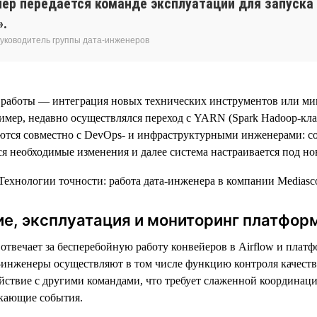
йер передается команде эксплуатации для запуска 
».
руководитель группы дата-инженеров
 работы — интеграция новых технических инструментов или ми
мер, недавно осуществлялся переход с YARN (Spark Hadoop-клас
тся совместно с DevOps- и инфраструктурными инженерами: со
я необходимые изменения и далее система настраивается под но
е, эксплуатация и мониторинг платфор
отвечает за бесперебойную работу конвейеров в Airflow и платфо
инженеры осуществляют в том числе функцию контроля качества
йствие с другими командами, что требует слаженной координац
икающие события.