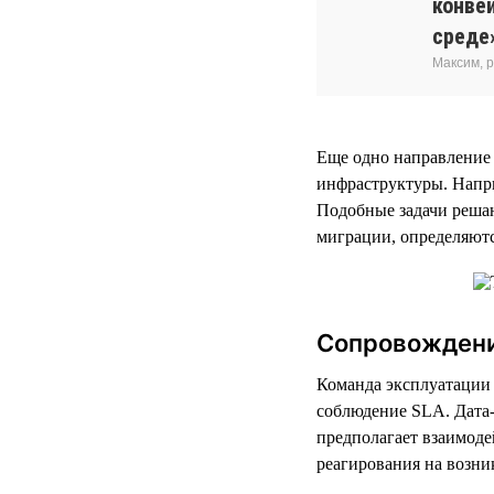
конве
среде
Максим, 
Еще одно направление
инфраструктуры. Напри
Подобные задачи решаю
миграции, определяютс
Сопровождени
Команда эксплуатации 
соблюдение SLA. Дата-
предполагает взаимоде
реагирования на возн