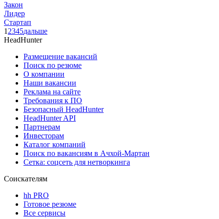
Закон
Лидер
Стартап
1
2
3
4
5
дальше
HeadHunter
Размещение вакансий
Поиск по резюме
О компании
Наши вакансии
Реклама на сайте
Требования к ПО
Безопасный HeadHunter
HeadHunter API
Партнерам
Инвесторам
Каталог компаний
Поиск по вакансиям в Ачхой-Мартан
Сетка: соцсеть для нетворкинга
Соискателям
hh PRO
Готовое резюме
Все сервисы