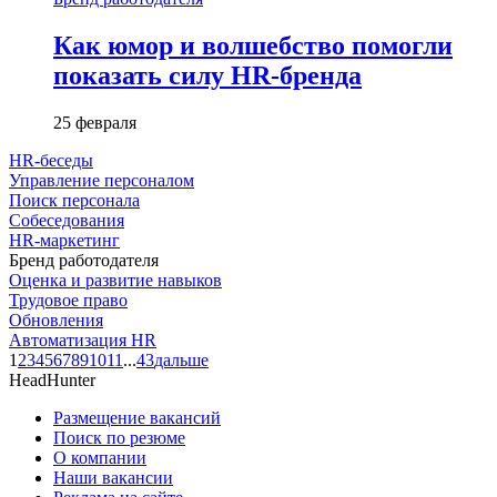
Как юмор и волшебство помогли
показать силу HR-бренда
25 февраля
HR-беседы
Управление персоналом
Поиск персонала
Собеседования
HR-маркетинг
Бренд работодателя
Оценка и развитие навыков
Трудовое право
Обновления
Автоматизация HR
1
2
3
4
5
6
7
8
9
10
11
...
43
дальше
HeadHunter
Размещение вакансий
Поиск по резюме
О компании
Наши вакансии