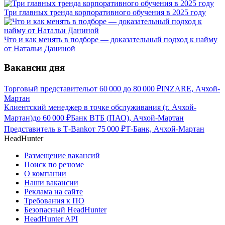
Три главных тренда корпоративного обучения в 2025 году
Что и как менять в подборе — доказательный подход к найму
от Натальи Даниной
Вакансии дня
Торговый представитель
от
60 000
до
80 000
₽
INZARE, Ачхой-
Мартан
Клиентский менеджер в точке обслуживания (г. Ачхой-
Мартан)
до
60 000
₽
Банк ВТБ (ПАО), Ачхой-Мартан
Представитель в Т-Bank
от
75 000
₽
Т-Банк, Ачхой-Мартан
HeadHunter
Размещение вакансий
Поиск по резюме
О компании
Наши вакансии
Реклама на сайте
Требования к ПО
Безопасный HeadHunter
HeadHunter API