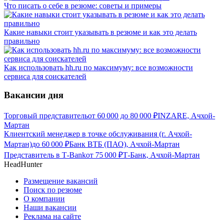
Что писать о себе в резюме: советы и примеры
Какие навыки стоит указывать в резюме и как это делать
правильно
Как использовать hh.ru по максимуму: все возможности
сервиса для соискателей
Вакансии дня
Торговый представитель
от
60 000
до
80 000
₽
INZARE, Ачхой-
Мартан
Клиентский менеджер в точке обслуживания (г. Ачхой-
Мартан)
до
60 000
₽
Банк ВТБ (ПАО), Ачхой-Мартан
Представитель в Т-Bank
от
75 000
₽
Т-Банк, Ачхой-Мартан
HeadHunter
Размещение вакансий
Поиск по резюме
О компании
Наши вакансии
Реклама на сайте