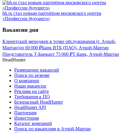
hh.ru стал новым партнёром московского центра
«Профессии будущего»
Вакансии дня
Клиентский менеджер в точке обслуживания (г. Ачхой-
Мартан)
до
60 000
₽
Банк ВТБ (ПАО), Ачхой-Мартан
Представитель Т-Банка
от
75 000
₽
Т-Банк, Ачхой-Мартан
HeadHunter
Размещение вакансий
Поиск по резюме
О компании
Наши вакансии
Реклама на сайте
Требования к ПО
Безопасный HeadHunter
HeadHunter API
Партнерам
Инвесторам
Каталог компаний
Поиск по вакансиям в Ачхой-Мартан