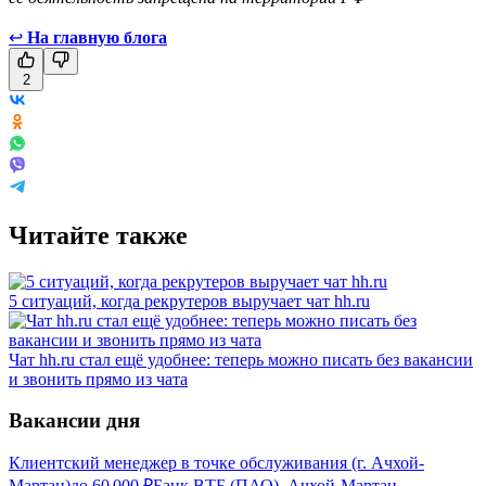
↩
На главную блога
2
Читайте также
5 ситуаций, когда рекрутеров выручает чат hh.ru
Чат hh.ru стал ещё удобнее: теперь можно писать без вакансии
и звонить прямо из чата
Вакансии дня
Клиентский менеджер в точке обслуживания (г. Ачхой-
Мартан)
до
60 000
₽
Банк ВТБ (ПАО), Ачхой-Мартан