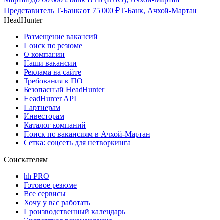
Представитель Т-Банка
от
75 000
₽
Т-Банк, Ачхой-Мартан
HeadHunter
Размещение вакансий
Поиск по резюме
О компании
Наши вакансии
Реклама на сайте
Требования к ПО
Безопасный HeadHunter
HeadHunter API
Партнерам
Инвесторам
Каталог компаний
Поиск по вакансиям в Ачхой-Мартан
Сетка: соцсеть для нетворкинга
Соискателям
hh PRO
Готовое резюме
Все сервисы
Хочу у вас работать
Производственный календарь