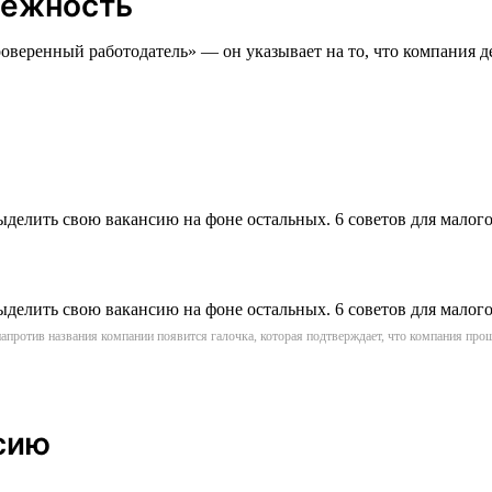
дёжность
оверенный работодатель» — он указывает на то, что компания де
апротив названия компании появится галочка, которая подтверждает, что компания пр
сию