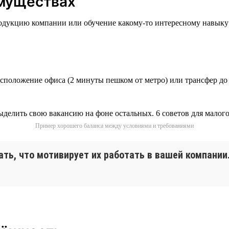
имуществах
родукцию компании или обучение какому-то интересному навыку з
асположение офиса (2 минуты пешком от метро) или трансфер до
Пример хорошего баланса между условиями и требованиями
ать, что мотивирует их работать в вашей компани