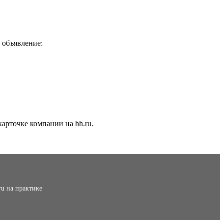
 объявление:
арточке компании на hh.ru.
ru на практике