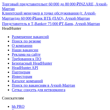
Торговый представитель
от
60 000
до
80 000
₽
INZARE, Ачхой-
Мартан
Клиентский менеджер в точке обслуживания (г. Ачхой-
Мартан)
до
60 000
₽
Банк ВТБ (ПАО), Ачхой-Мартан
Представитель в Т-Bank
от
75 000
₽
Т-Банк, Ачхой-Мартан
HeadHunter
Размещение вакансий
Поиск по резюме
О компании
Наши вакансии
Реклама на сайте
Требования к ПО
Безопасный HeadHunter
HeadHunter API
Партнерам
Инвесторам
Каталог компаний
Поиск по вакансиям в Ачхой-Мартан
Сетка: соцсеть для нетворкинга
Соискателям
hh PRO