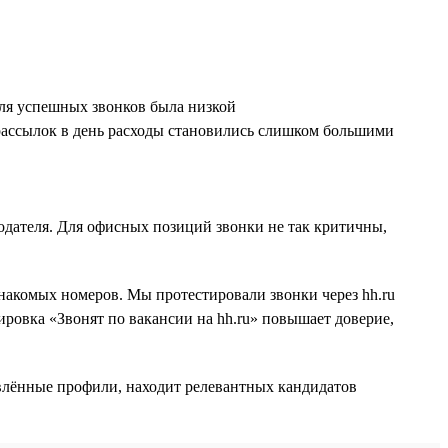
оля успешных звонков была низкой
рассылок в день расходы становились слишком большими
одателя. Для офисных позиций звонки не так критичны,
накомых номеров. Мы протестировали звонки через hh.ru
ировка «Звонят по вакансии на hh.ru» повышает доверие,
овлённые профили, находит релевантных кандидатов