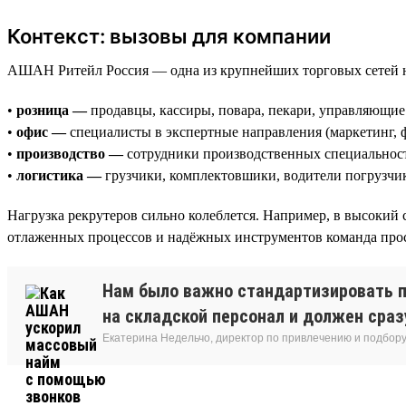
Контекст: вызовы для компании
АШАН Ритейл Россия — одна из крупнейших торговых сетей 
•
розница —
продавцы, кассиры, повара, пекари, управляющие
•
офис —
специалисты в экспертные направления (маркетинг, 
•
производство —
сотрудники производственных специальност
•
логистика —
грузчики, комплектовшики, водители погрузчи
Нагрузка рекрутеров сильно колеблется. Например, в высокий 
отлаженных процессов и надёжных инструментов команда прост
Нам было важно стандартизировать п
на складской персонал и должен сразу
Екатерина Недельчо, директор по привлечению и подбор