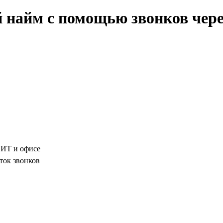
айм с помощью звонков через 
, ИТ и офисе
ток звонков