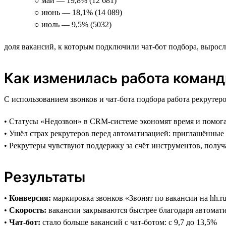
○ май — 19,8% (12 681)
○ июнь — 18,1% (14 089)
○ июль — 9,5% (5032)
доля вакансий, к которым подключили чат-бот подбора, выросла
Как изменилась работа коман
С использованием звонков и чат-бота подбора работа рекрутеро
• Статусы «Недозвон» в CRM-системе экономят время и помога
• Ушёл страх рекрутеров перед автоматизацией: приглашённы
• Рекрутеры чувствуют поддержку за счёт инструментов, пол
Результаты
•
Конверсия:
маркировка звонков «Звонят по вакансии на hh.r
•
Скорость:
вакансии закрываются быстрее благодаря автомати
•
Чат-бот:
стало больше вакансий с чат-ботом: с 9,7 до 13,5%