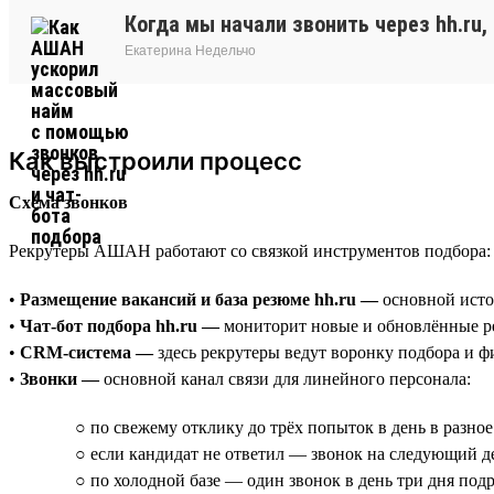
Когда мы начали звонить через hh.ru
Екатерина Недельчо
Как выстроили процесс
Схема звонков
Рекрутеры АШАН работают со связкой инструментов подбора:
•
Размещение вакансий и база резюме hh.ru —
основной исто
•
Чат-бот подбора hh.ru —
мониторит новые и обновлённые ре
•
CRM-система —
здесь рекрутеры ведут воронку подбора и фи
•
Звонки —
основной канал связи для линейного персонала:
○ по свежему отклику до трёх попыток в день в разное
○ если кандидат не ответил — звонок на следующий де
○ по холодной базе — один звонок в день три дня под