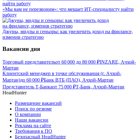
«Мы вам не перезвоним»: что мешает ИТ-специалисту найти
работу
Джуны, мидлы и сеньоры: как увеличить доход на фрилансе,
изменив стратегию
Вакансии дня
Торговый представитель
от
60 000
до
80 000
₽
INZARE, Ачхой-
Мартан
Клиентский менеджер в точке обслуживания (г. Ачхой-
Мартан)
до
60 000
₽
Банк ВТБ (ПАО), Ачхой-Мартан
Представитель Т-Банка
от
75 000
₽
Т-Банк, Ачхой-Мартан
HeadHunter
Размещение вакансий
Поиск по резюме
О компании
Наши вакансии
Реклама на сайте
Требования к ПО
Безопасный HeadHunter