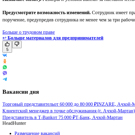
Предусмотрите возможность изменений.
Сотрудник имеет пра
поручение, предупредив сотрудника не менее чем за три рабочи
Больше о трудовом праве
↩
Больше материалов для предпринимателей
5
Вакансии дня
Торговый представитель
от
60 000
до
80 000
₽
INZARE, Ачхой-М
Клиентский менеджер в точке обслуживания (г. Ачхой-Мартан)
Представитель в Т-Bank
от
75 000
₽
Т-Банк, Ачхой-Мартан
HeadHunter
Размещение вакансий