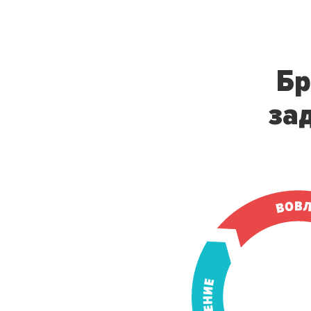
Бр
за