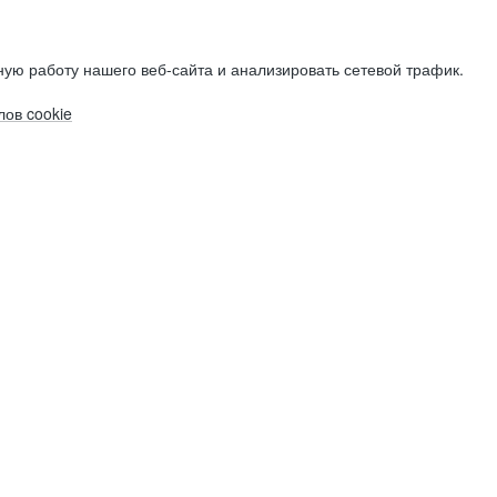
ую работу нашего веб-сайта и анализировать сетевой трафик.
ов cookie
Электронная почта (рабочая)
Электронная почта (рабочая)
Электронная почта (рабочая)
Фамилия
Фамилия
Фамилия
Имя
Имя
Имя
Компания
Компания
Компания