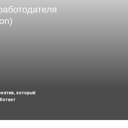
работодателя
on)
реатив, который
ботает