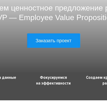
ем ценностное предложение 
VP — Employee Value Propositi
Заказать проект
а данные
Фокусируемся
Создаем к
на эффективности
ра