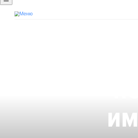
Бренд работодателя
Портфолио
Брендированная страница компан
п
им