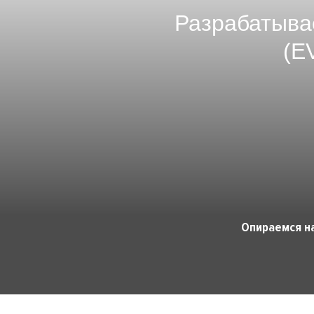
Разрабатыва
(E
Опираемся н