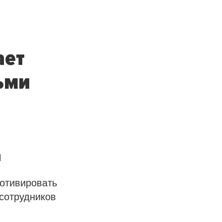
ает
ьми
и
мотивировать
сотрудников