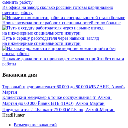
Из офиса на завод: сколько россиян готовы кардинально
сменить работу
Новые возможности: рабочих специальностей стало больше
Путь к сердцу работодателя через навыки: взгляд
на инженерные специальности изнутри
На какие должности в производстве можно прийти без опыта
работы
Вакансии дня
Торговый представитель
от
60 000
до
80 000
₽
INZARE, Ачхой-
Мартан
Клиентский менеджер в точке обслуживания (г. Ачхой-
Мартан)
до
60 000
₽
Банк ВТБ (ПАО), Ачхой-Мартан
Представитель Т-Банка
от
75 000
₽
Т-Банк, Ачхой-Мартан
HeadHunter
Размещение вакансий