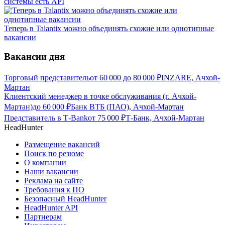
системы есть API
Теперь в Talantix можно объединять схожие или однотипные
вакансии
Вакансии дня
Торговый представитель
от
60 000
до
80 000
₽
INZARE, Ачхой-
Мартан
Клиентский менеджер в точке обслуживания (г. Ачхой-
Мартан)
до
60 000
₽
Банк ВТБ (ПАО), Ачхой-Мартан
Представитель в Т-Bank
от
75 000
₽
Т-Банк, Ачхой-Мартан
HeadHunter
Размещение вакансий
Поиск по резюме
О компании
Наши вакансии
Реклама на сайте
Требования к ПО
Безопасный HeadHunter
HeadHunter API
Партнерам