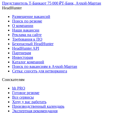
Представитель Т-Банка
от
75 000
₽
Т-Банк, Ачхой-Мартан
HeadHunter
Размещение вакансий
Поиск по резюме
О компании
Наши вакансии
Реклама на сайте
Требования к ПО
Безопасный HeadHunter
HeadHunter API
Партнерам
Инвесторам
Каталог компаний
Поиск по вакансиям в Ачхой-Мартан
Сетка: соцсеть для нетворкинга
Соискателям
hh PRO
Готовое резюме
Все сервисы
Хочу у вас работать
Производственный календарь
Экспертная рекомендация