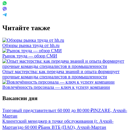
Читайте также
Обзоры рынка труда от hh.ru
Рынок труда — обзор СМИ
Опыт мастерства: как передача знаний и опыта формирует
прочные команды специалистов в промышленности
Вовлечённость персонала — ключ к успеху компании
Вакансии дня
Торговый представитель
от
60 000
до
80 000
₽
INZARE, Ачхой-
Мартан
Клиентский менеджер в точке обслуживания (г. Ачхой-
Мартан)
до
60 000
₽
Банк ВТБ (ПАО), Ачхой-Мартан