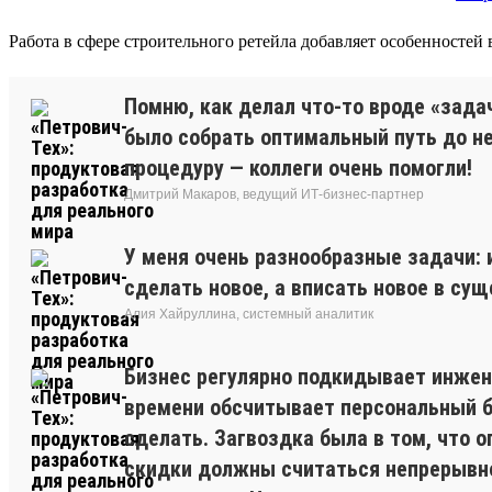
Работа в сфере строительного ретейла добавляет особенностей
Помню, как делал что-то вроде «зада
было собрать оптимальный путь до нес
процедуру — коллеги очень помогли!
Дмитрий Макаров, ведущий ИТ-бизнес-партнер
У меня очень разнообразные задачи:
сделать новое, а вписать новое в су
Алия Хайруллина, системный аналитик
Бизнес регулярно подкидывает инжене
времени обсчитывает персональный бо
сделать. Загвоздка была в том, что 
скидки должны считаться непрерывно.