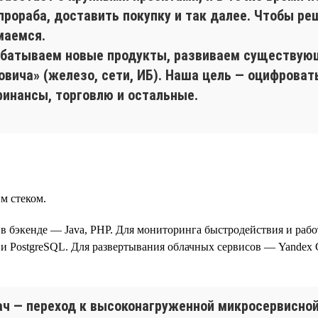
прораба, доставить покупку и так далее. Чтобы ре
маемся.
абатываем новые продукты, развиваем существу
вича» (железо, сети, ИБ). Наша цель — оцифроват
финансы, торговлю и остальные.
м стеком.
t, в бэкенде — Java, PHP. Для мониторинга быстродействия и рабо
PostgreSQL. Для развертывания облачных сервисов — Yandex C
ач — переход к высоконагруженной микросервисной