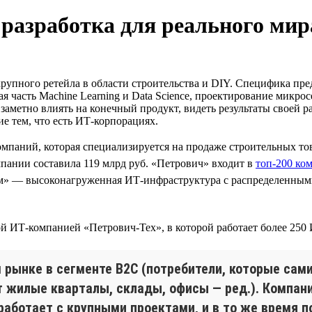
 разработка для реального мир
крупного ретейла в области строительства и DIY. Специфика пр
я часть Machine Learning и Data Science, проектирование микр
 заметно влиять на конечный продукт, видеть результаты своей 
е тем, что есть ИТ-корпорациях.
мпаний, которая специализируется на продаже строительных то
пании составила 119 млрд руб. «Петрович» входит в
топ-200 ко
ом» — высоконагруженная ИТ-инфраструктура с распределенным
й ИТ-компанией «Петрович-Тех», в которой работает более 250
 рынке в сегменте B2C (потребители, которые сами
 жилые кварталы, склады, офисы — ред.). Компан
, работает с крупными проектами, и в то же врем