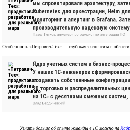
мы спроектировали архитектуру, зате
Kubernetes для оркестрации, Helm дл
мониторинг и алертинг в Grafana. За
производительную надежную систему и
Павел Глухов, инженер-программист по интеграции ПО
Особенность «Петрович-Тех» — глубокая экспертиза в области
Ядро учетных систем и бизнес-процес
У наших 1С-инженеров сформировался
создавать собственные конфигурации
20 торговых и распределительных це
на 1С» с десятками смежных систем, 
Влад Бердичевский
__________
Узнать больше об опыте команды в 1С можно на
Хабр