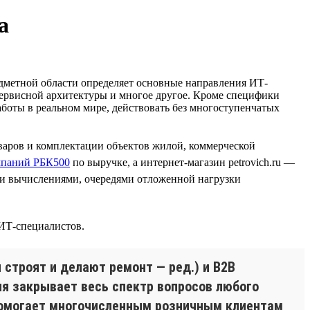
а
едметной области определяет основные направления ИТ-
осервисной архитектуры и многое другое. Кроме специфики
работы в реальном мире, действовать без многоступенчатых
варов и комплектации объектов жилой, коммерческой
мпаний РБК500
по выручке, а интернет-магазин petrovich.ru —
и вычислениями, очередями отложенной нагрузки
 ИТ-специалистов.
 строят и делают ремонт — ред.) и B2B
ия закрывает весь спектр вопросов любого
я помогает многочисленным розничным клиентам