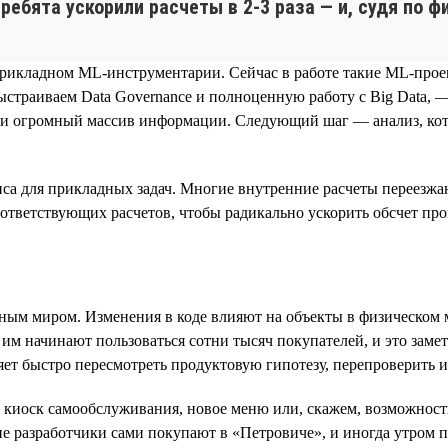
 ребята ускорили расчеты в 2‑3 раза — и, судя по 
прикладном ML‑инструментарии. Сейчас в работе такие ML‑прое
ыстраиваем Data Governance и полноценную работу с Big Data, 
рали огромный массив информации. Следующий шаг — анализ, к
са для прикладных задач. Многие внутренние расчеты переезжаю
ответствующих расчетов, чтобы радикально ускорить обсчет про
льным миром. Изменения в коде влияют на объекты в физическом 
им начинают пользоваться сотни тысяч покупателей, и это заме
яет быстро пересмотреть продуктовую гипотезу, перепроверить 
 киоск самообслуживания, новое меню или, скажем, возможность
е разработчики сами покупают в «Петровиче», и иногда утром п