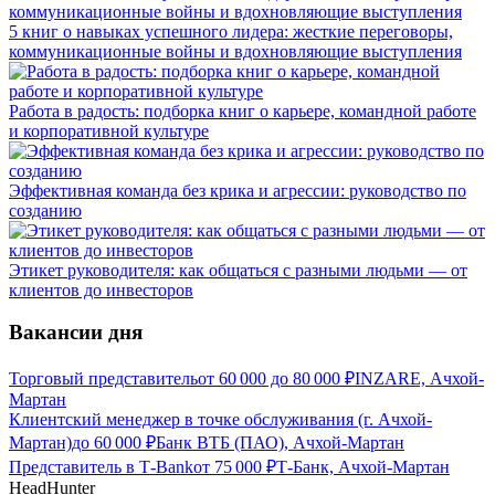
5 книг о навыках успешного лидера: жесткие переговоры,
коммуникационные войны и вдохновляющие выступления
Работа в радость: подборка книг о карьере, командной работе
и корпоративной культуре
Эффективная команда без крика и агрессии: руководство по
созданию
Этикет руководителя: как общаться с разными людьми — от
клиентов до инвесторов
Вакансии дня
Торговый представитель
от
60 000
до
80 000
₽
INZARE, Ачхой-
Мартан
Клиентский менеджер в точке обслуживания (г. Ачхой-
Мартан)
до
60 000
₽
Банк ВТБ (ПАО), Ачхой-Мартан
Представитель в Т-Bank
от
75 000
₽
Т-Банк, Ачхой-Мартан
HeadHunter