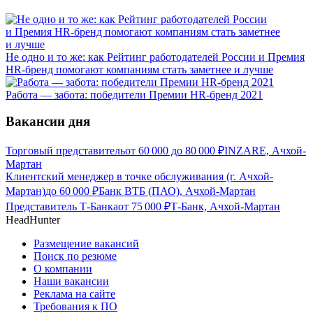
Не одно и то же: как Рейтинг работодателей России и Премия
HR-бренд помогают компаниям стать заметнее и лучше
Работа — забота: победители Премии HR-бренд 2021
Вакансии дня
Торговый представитель
от
60 000
до
80 000
₽
INZARE, Ачхой-
Мартан
Клиентский менеджер в точке обслуживания (г. Ачхой-
Мартан)
до
60 000
₽
Банк ВТБ (ПАО), Ачхой-Мартан
Представитель Т-Банка
от
75 000
₽
Т-Банк, Ачхой-Мартан
HeadHunter
Размещение вакансий
Поиск по резюме
О компании
Наши вакансии
Реклама на сайте
Требования к ПО