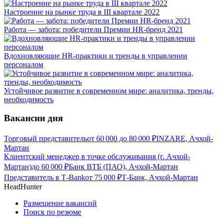
Настроение на рынке труда в III квартале 2022
Работа — забота: победители Премии HR-бренд 2021
Вдохновляющие HR-практики и тренды в управлении
персоналом
Устойчивое развитие в современном мире: аналитика, тренды,
необходимость
Вакансии дня
Торговый представитель
от
60 000
до
80 000
₽
INZARE, Ачхой-
Мартан
Клиентский менеджер в точке обслуживания (г. Ачхой-
Мартан)
до
60 000
₽
Банк ВТБ (ПАО), Ачхой-Мартан
Представитель в Т-Bank
от
75 000
₽
Т-Банк, Ачхой-Мартан
HeadHunter
Размещение вакансий
Поиск по резюме