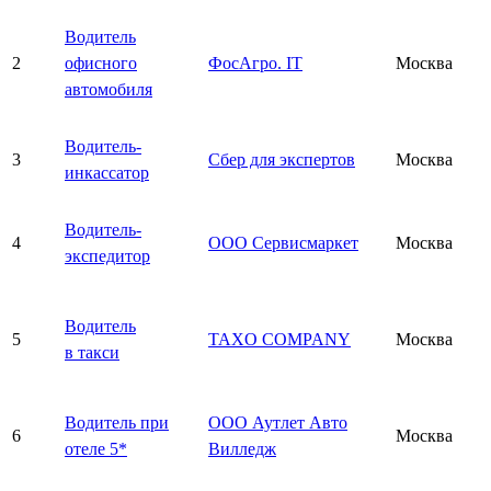
Водитель
2
офисного
ФосАгро. IT
Москва
автомобиля
Водитель-
3
Сбер для экспертов
Москва
инкассатор
Водитель-
4
ООО Сервисмаркет
Москва
экспедитор
Водитель
5
TAXO COMPANY
Москва
в такси
Водитель при
ООО Аутлет Авто
6
Москва
отеле 5*
Вилледж