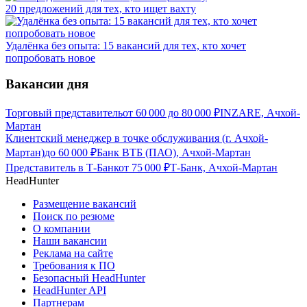
20 предложений для тех, кто ищет вахту
Удалёнка без опыта: 15 вакансий для тех, кто хочет
попробовать новое
Вакансии дня
Торговый представитель
от
60 000
до
80 000
₽
INZARE, Ачхой-
Мартан
Клиентский менеджер в точке обслуживания (г. Ачхой-
Мартан)
до
60 000
₽
Банк ВТБ (ПАО), Ачхой-Мартан
Представитель в Т-Банк
от
75 000
₽
Т-Банк, Ачхой-Мартан
HeadHunter
Размещение вакансий
Поиск по резюме
О компании
Наши вакансии
Реклама на сайте
Требования к ПО
Безопасный HeadHunter
HeadHunter API
Партнерам