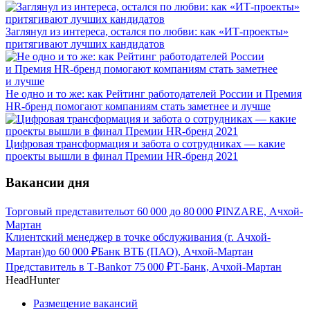
Заглянул из интереса, остался по любви: как «ИТ-проекты»
притягивают лучших кандидатов
Не одно и то же: как Рейтинг работодателей России и Премия
HR-бренд помогают компаниям стать заметнее и лучше
Цифровая трансформация и забота о сотрудниках — какие
проекты вышли в финал Премии HR-бренд 2021
Вакансии дня
Торговый представитель
от
60 000
до
80 000
₽
INZARE, Ачхой-
Мартан
Клиентский менеджер в точке обслуживания (г. Ачхой-
Мартан)
до
60 000
₽
Банк ВТБ (ПАО), Ачхой-Мартан
Представитель в Т-Bank
от
75 000
₽
Т-Банк, Ачхой-Мартан
HeadHunter
Размещение вакансий