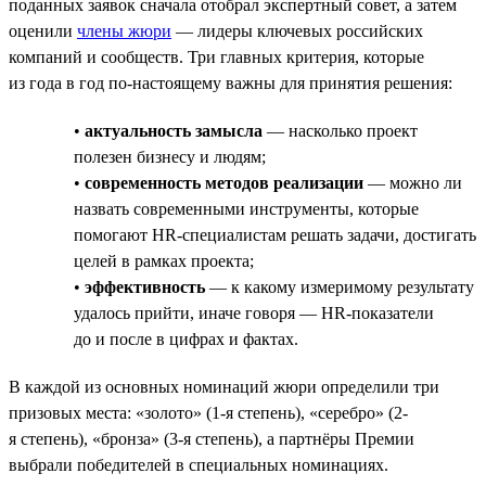
поданных заявок сначала отобрал экспертный совет, а затем
оценили
члены жюри
— лидеры ключевых российских
компаний и сообществ. Три главных критерия, которые
из года в год по-настоящему важны для принятия решения:
•
актуальность замысла
— насколько проект
полезен бизнесу и людям;
•
современность методов реализации
— можно ли
назвать современными инструменты, которые
помогают HR-специалистам решать задачи, достигать
целей в рамках проекта;
•
эффективность
— к какому измеримому результату
удалось прийти, иначе говоря — HR-показатели
до и после в цифрах и фактах.
В каждой из основных номинаций жюри определили три
призовых места: «золото» (1-я степень), «серебро» (2-
я степень), «бронза» (3-я степень), а партнёры Премии
выбрали победителей в специальных номинациях.