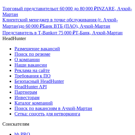
Торговый представитель
от
60 000
до
80 000
₽
INZARE, Ачхой-
Мартан
Клиентский менеджер в точке обслуживания (г. Ачхой-
Мартан)
до
60 000
₽
Банк ВТБ (ПАО), Ачхой-Мартан
Представитель в Т-Bank
от
75 000
₽
Т-Банк, Ачхой-Мартан
HeadHunter
Размещение вакансий
Поиск по резюме
О компании
Наши вакансии
Реклама на сайте
Требования к ПО
Безопасный HeadHunter
HeadHunter API
Партнерам
Инвесторам
Каталог компаний
Поиск по вакансиям в Ачхой-Мартан
Сетка: соцсеть для нетворкинга
Соискателям
hh PRO