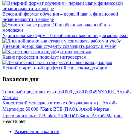
Вечерний формат обучения – первый шаг к финансовой
независимости и карьере
Удивительные рядом: 10 необычных вакансий для молодежи
Дневной дозор: как студенту совмещать работу и учебу
Какие профессии подойдут интровертам
Легкий старт: топ-5 профессий с высоким доходом
Вакансии дня
Торговый представитель
от
60 000
до
80 000
₽
INZARE, Ачхой-
Мартан
Клиентский менеджер в точке обслуживания (г. Ачхой-
Мартан)
до
60 000
₽
Банк ВТБ (ПАО), Ачхой-Мартан
Представитель в Т-Bank
от
75 000
₽
Т-Банк, Ачхой-Мартан
HeadHunter
Размещение вакансий